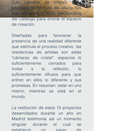
(Las cámaras de cristal), toma
prestada la fórmula de Marta Gili
que utiliza en el texto introductorio
del catálogo para evocar el espacio
de creación.
Diseñadas para favorecer la
presencia de una realidad diferente
que estimula el proceso creativo, las
residencias de artistas son estas
"cámaras de cristal": espacios lo
suficientemente cerrados para
invitar a la reflexión, lo
suficientemente difusos para que
entren en ellos lo diferente y sus
promesas. En resumen: estar en uno
mismo, mientras se está en el
mundo.
La restitución de estos 15 proyectos
desarrollados durante un año en
Madrid testimonia así un momento
singular durante el cual se
estableció un juego de