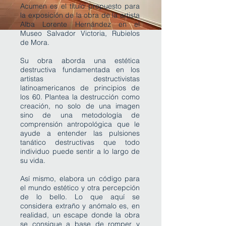
Acumen es el título propuesto para
la exposición de la obra de la artista
Alba Lorente Hernández en el
Museo Salvador Victoria, Rubielos
de Mora.
Su obra aborda una estética
destructiva fundamentada en los
artistas destructivistas
latinoamericanos de principios de
los 60. Plantea la destrucción como
creación, no solo de una imagen
sino de una metodología de
comprensión antropológica que le
ayude a entender las pulsiones
tanático destructivas que todo
individuo puede sentir a lo largo de
su vida.
Así mismo, elabora un código para
el mundo estético y otra percepción
de lo bello. Lo que aquí se
considera extraño y anómalo es, en
realidad, un escape donde la obra
se consigue a base de romper y